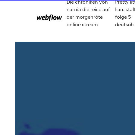
Die chroniken von
Pretty lit
narnia die reise auf
liars staf
der morgenröte
folge 5
online stream
deutsch