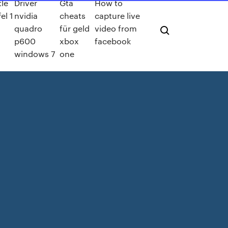
tle
Driver
Gta
How to
fel 1
nvidia
cheats
capture live
quadro
für geld
video from
p600
xbox
facebook
windows 7
one